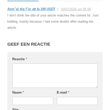
Anm"al dig f"or att fa 100 USDT
10/07/2026 om 05:00
I don’t think the title of your article matches the content lol. Just
kidding, mainly because I had some doubts after reading the
article.
GEEF EEN REACTIE
Reactie
*
Naam
*
E-mail
*
Site