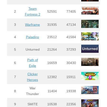
Team
2
52591
77405
Fortress 2
3
Warframe
31935
47134
4
Paladins
23512
41584
5
Unturned
21264
37293
Path of
6
16659
30430
Exile
Clicker
7
12382
15911
Heroes
War
8
11404
19338
Thunder
9
SMITE
10538
22356