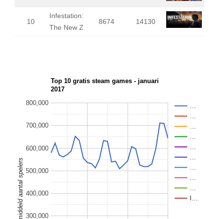
Infestation:
10
8674
14130
The New Z
Top 10 gratis steam games - januari
2017
800,000
…
…
700,000
…
…
…
600,000
…
Gemiddeld aantal spelers
…
500,000
…
…
400,000
I…
300,000