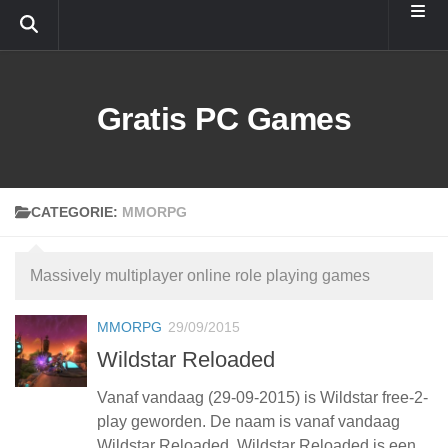
Doorgaan naar inhoud
Gratis PC Games
CATEGORIE:
MMORPG
Massively multiplayer online role playing games
MMORPG
29/09/2015
Wildstar Reloaded
Vanaf vandaag (29-09-2015) is Wildstar free-2-
play geworden. De naam is vanaf vandaag
Wildstar Reloaded. Wildstar Reloaded is een