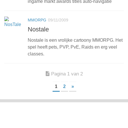
ingame markt awards titles auto-navigatie
MMORPG
09/11/2009
Nostale
Nostale is een vrolijke cartoony MMORPG. Het
spel heeft pets, PVP, PvE, Raids en erg veel
classes.
Pagina 1 van 2
1
2
»