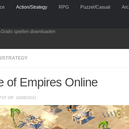
ce
Action/Strategy
RPG
Puzzel/Casual
Ar
Gratis spellen downloaden
N/STRATEGY
 of Empires Online
ST OP: 16/08/2011