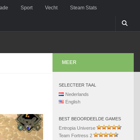
cade
Sport
Vecht
Steam Stats
MEER
SELECTEER TAAL
Nederlands
English
BEST BEOORDEELDE GAMES
Entropia Universe
Team Fortress 2