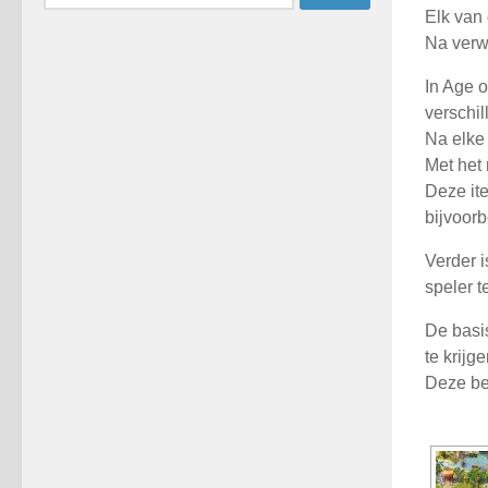
naar:
Elk van
Na verw
In Age o
verschi
Na elke 
Met het 
Deze it
bijvoorb
Verder i
speler t
De basi
te krijg
Deze be