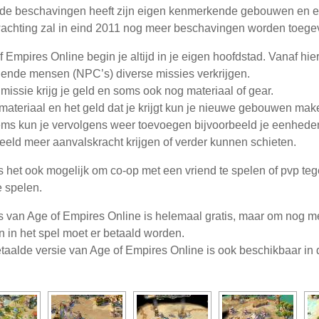
 de beschavingen heeft zijn eigen kenmerkende gebouwen en 
achting zal in eind 2011 nog meer beschavingen worden toege
f Empires Online begin je altijd in je eigen hoofdstad. Vanaf hier
llende mensen (NPC’s) diverse missies verkrijgen.
missie krijg je geld en soms ook nog materiaal of gear.
materiaal en het geld dat je krijgt kun je nieuwe gebouwen mak
ems kun je vervolgens weer toevoegen bijvoorbeeld je eenhede
eeld meer aanvalskracht krijgen of verder kunnen schieten.
s het ook mogelijk om co-op met een vriend te spelen of pvp te
e spelen.
s van Age of Empires Online is helemaal gratis, maar om nog 
en in het spel moet er betaald worden.
taalde versie van Age of Empires Online is ook beschikbaar in