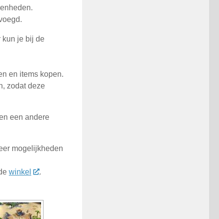
eenheden.
voegd.
 kun je bij de
en en items kopen.
n, zodat deze
gen een andere
meer mogelijkheden
 de
winkel
.