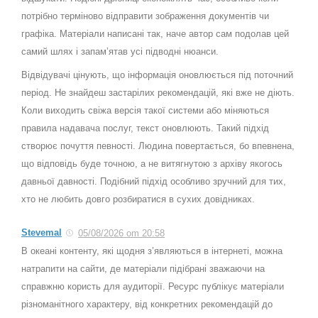
потрібно терміново відправити зображення документів чи
графіка. Матеріали написані так, наче автор сам подолав цей
самий шлях і запам’ятав усі підводні нюанси.
Відвідувачі цінують, що інформація оновлюється під поточний
період. Не знайдеш застарілих рекомендацій, які вже не діють.
Коли виходить свіжа версія такої системи або міняються
правила надавача послуг, текст оновлюють. Такий підхід
створює почуття певності. Людина повертається, бо впевнена,
що відповідь буде точною, а не витягнутою з архіву якогось
давньої давності. Подібний підхід особливо зручний для тих,
хто не любить довго розбиратися в сухих довідниках.
Stevemal
05/08/2026 om 20:58
В океані контенту, які щодня з’являються в інтернеті, можна
натрапити на сайти, де матеріали підібрані зважаючи на
справжню користь для аудиторії. Ресурс публікує матеріали
різноманітного характеру, від конкретних рекомендацій до