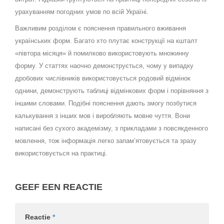
урахуванням погодних умов по всій Україні.
Важливим розділом є пояснення правильного вживання
українських форм. Багато хто плутає конструкції на кшталт
«півтора місяця» й помилково використовують множинну
форму. У статтях наочно демонструється, чому у випадку
дробових числівників використовується родовий відмінок
однини, демонструють таблиці відмінкових форм і порівняння з
іншими словами. Подібні пояснення дають змогу позбутися
калькування з інших мов і виробляють мовне чуття. Вони
написані без сухого академізму, з прикладами з повсякденного
мовлення, тож інформація легко запам’ятовується та зразу
використовується на практиці.
GEEF EEN REACTIE
Reactie
*