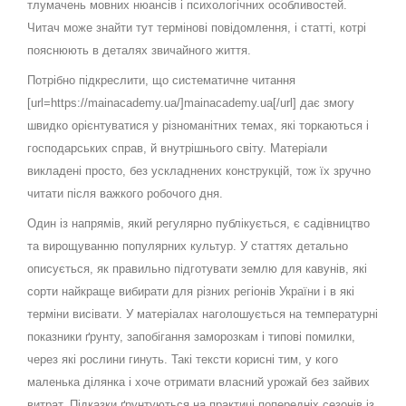
тлумачень мовних нюансів і психологічних особливостей.
Читач може знайти тут термінові повідомлення, і статті, котрі
пояснюють в деталях звичайного життя.
Потрібно підкреслити, що систематичне читання
[url=https://mainacademy.ua/]mainacademy.ua[/url] дає змогу
швидко орієнтуватися у різноманітних темах, які торкаються і
господарських справ, й внутрішнього світу. Матеріали
викладені просто, без ускладнених конструкцій, тож їх зручно
читати після важкого робочого дня.
Один із напрямів, який регулярно публікується, є садівництво
та вирощуванню популярних культур. У статтях детально
описується, як правильно підготувати землю для кавунів, які
сорти найкраще вибирати для різних регіонів України і в які
терміни висівати. У матеріалах наголошується на температурні
показники ґрунту, запобігання заморозкам і типові помилки,
через які рослини гинуть. Такі тексти корисні тим, у кого
маленька ділянка і хоче отримати власний урожай без зайвих
витрат. Підказки ґрунтуються на практиці попередніх сезонів із