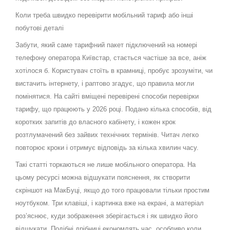
Коли треба швидко перевірити мобільний тариф або інші
побутові деталі
Забути, який саме тарифний пакет підключений на номері
телефону оператора Київстар, стається частіше за все, аніж
хотілося б. Користувач стоїть в крамниці, пробує зрозуміти, чи
вистачить інтернету, і раптово згадує, що правила могли
помінятися. На сайті вміщені перевірені способи перевірки
тарифу, що працюють у 2026 році. Подано кілька способів, від
коротких запитів до власного кабінету, і кожен крок
розтлумачений без зайвих технічних термінів. Читач легко
повторює кроки і отримує відповідь за кілька хвилин часу.
Такі статті торкаються не лише мобільного оператора. На
цьому ресурсі можна відшукати пояснення, як створити
скріншот на МакБуці, якщо до того працювали тільки простим
ноутбуком. Три клавіші, і картинка вже на екрані, а матеріал
роз’яснює, куди зображення зберігається і як швидко його
відшукати. Подібні дрібниці економлять час, особливо коли