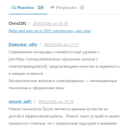
Reacties
19
Pingbacks
0
Chris2191
25/01/2026 om 01:38
Refer and earn up to 50% commission—join now!
Elektrokar_ntKn
30/01/2026 om 17:57
Современные интерьеры становятся ещё удобнее с
[url=https://umnyj-elektrokarniz.ru]оконные жалюзи с
электроприводом[/url], предлагающими качество и надежность
в каждом элементе.
Автоматические жалюзи и электрокарнизы — инновационные
технологии в оформлении окон.
remont_sqPr
30/01/2026 om 20:29
Ремонт пылесосов Dyson является важным аспектом их
долгой и эффективной работы . Ремонт таких устройств может
показаться сложным, но с правильным подходом и знаниями