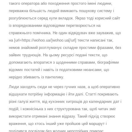
такого оператора або походження простого імені людини,
переважна більшість людей вмикають пошукову систему і
розгублюються серед купи вкладок. Якраз тоді корисний сайт
із впорядкованими відповідями перетворюється на
справжнього помічника. Не один відвідувач вже зауважив, що
на [url=https://wohoo.ua/]wohoo.ua[/url] тексти написані так,
немов знайомий розтлумачує складне простими фразами, без
зайвих труднощів. На цьому ресурсі подані тексти, що
допомагають впоратися з щоденними справами, біографіями
відомих постатей і навіть із податковими нюансами, що
нерідко збивають із пантелику.
Люди заходять сюди не через гучних назв, а щоб оперативно
відшукати потрібну інформацію і йти далі. Статті покривають
різні галузі життя, від кухонних хитрощів до календарних дат і
подій, і кожнісінька з них структурована так, щоб читач зміг
використати отримані знання відразу. Такий підхід створює
враження, що хтось інший уже пройшов цей маршрут і
поділився досвідом без жодних непотрібних прикрас.