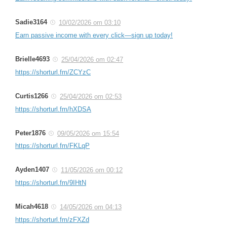
Sadie3164
10/02/2026 om 03:10
Earn passive income with every click—sign up today!
Brielle4693
25/04/2026 om 02:47
https://shorturl.fm/ZCYzC
Curtis1266
25/04/2026 om 02:53
https://shorturl.fm/hXDSA
Peter1876
09/05/2026 om 15:54
https://shorturl.fm/FKLqP
Ayden1407
11/05/2026 om 00:12
https://shorturl.fm/9IHtN
Micah4618
14/05/2026 om 04:13
https://shorturl.fm/zFXZd