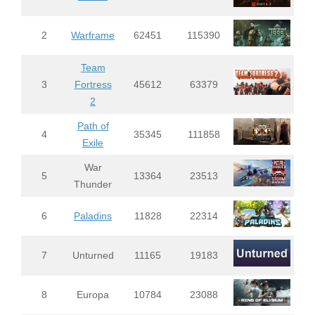
2
Warframe
62451
115390
Team
3
Fortress
45612
63379
2
Path of
4
35345
111858
Exile
War
5
13364
23513
Thunder
6
Paladins
11828
22314
7
Unturned
11165
19183
8
Europa
10784
23088