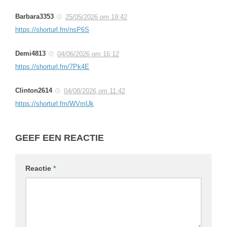
Barbara3353
25/05/2026 om 19:42
https://shorturl.fm/nsP6S
Demi4813
04/06/2026 om 16:12
https://shorturl.fm/7Pk4E
Clinton2614
04/08/2026 om 11:42
https://shorturl.fm/WVmUk
GEEF EEN REACTIE
Reactie
*