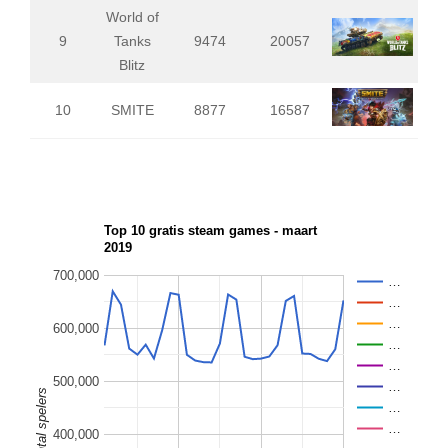
World of
9
Tanks
9474
20057
Blitz
10
SMITE
8877
16587
Top 10 gratis steam games - maart
2019
700,000
…
…
…
600,000
…
…
500,000
…
…
…
400,000