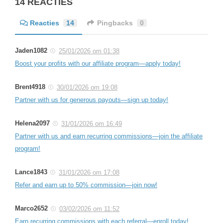
14 REACTIES
Reacties
14
Pingbacks
0
Jaden1082
25/01/2026 om 01:38
Boost your profits with our affiliate program—apply today!
Brent4918
30/01/2026 om 19:08
Partner with us for generous payouts—sign up today!
Helena2097
31/01/2026 om 16:49
Partner with us and earn recurring commissions—join the affiliate
program!
Lance1843
31/01/2026 om 17:08
Refer and earn up to 50% commission—join now!
Marco2652
03/02/2026 om 11:52
Earn recurring commissions with each referral—enroll today!