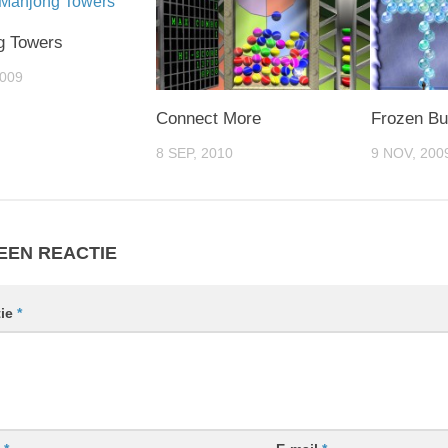
g Towers
2009
Connect More
Frozen Bu
8 SEP, 2010
9 NOV, 200
EEN REACTIE
tie
*