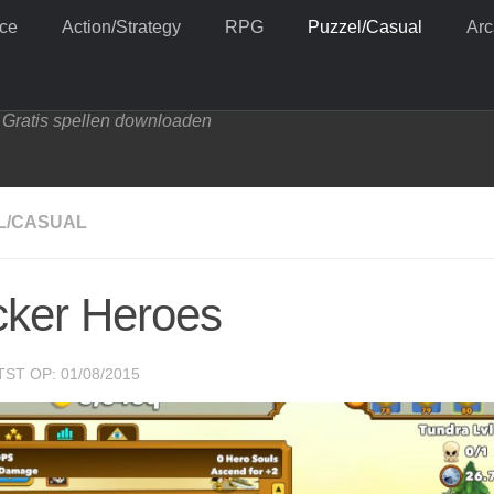
ce
Action/Strategy
RPG
Puzzel/Casual
Ar
Gratis spellen downloaden
L/CASUAL
cker Heroes
ST OP: 01/08/2015