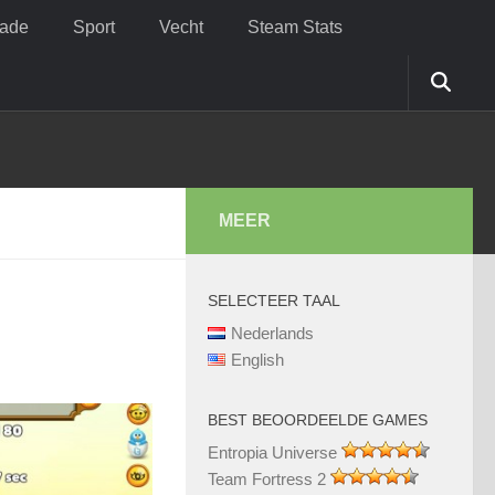
cade
Sport
Vecht
Steam Stats
MEER
SELECTEER TAAL
Nederlands
English
BEST BEOORDEELDE GAMES
Entropia Universe
Team Fortress 2