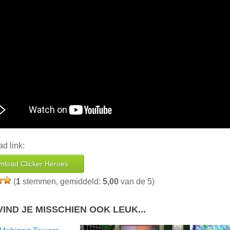
d link:
nload Clicker Heroes
(
1
stemmen, gemiddeld:
5,00
van de 5)
VIND JE MISSCHIEN OOK LEUK...