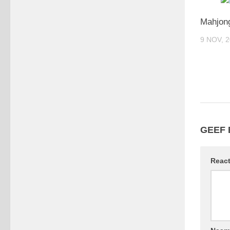
Mahjon
9 NOV, 
GEEF 
Reac