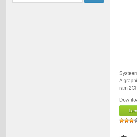
naar:
Systeem
A graph
ram 2Gh
Downloa
Lem