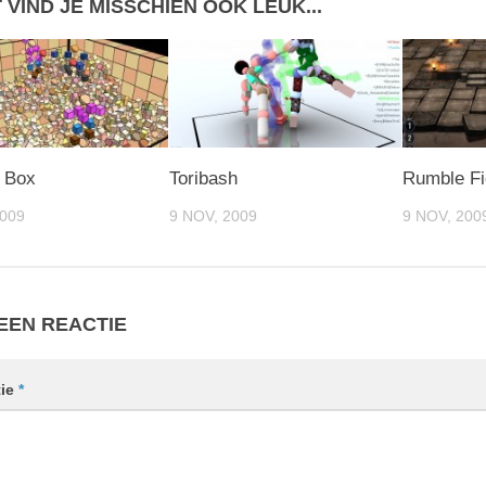
T VIND JE MISSCHIEN OOK LEUK...
 Box
Toribash
Rumble Fi
2009
9 NOV, 2009
9 NOV, 200
EEN REACTIE
tie
*