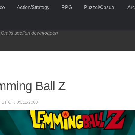
ce
Action/Strategy
RPG
Puzzel/Casual
Ar
Gratis spellen downloaden
mming Ball Z
ST OP: 09/11/2009