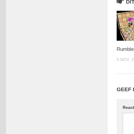
DI
Rumble
9 NOV, 
GEEF 
Reac