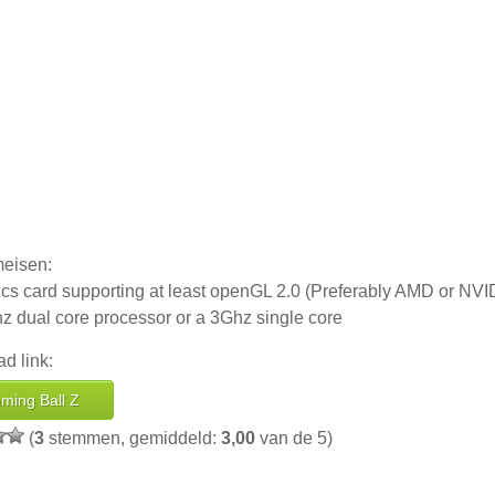
eisen:
ics card supporting at least openGL 2.0 (Preferably AMD or NVI
z dual core processor or a 3Ghz single core
d link:
ming Ball Z
(
3
stemmen, gemiddeld:
3,00
van de 5)