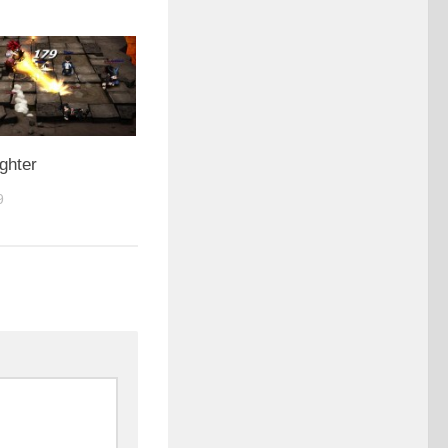
ghter
9