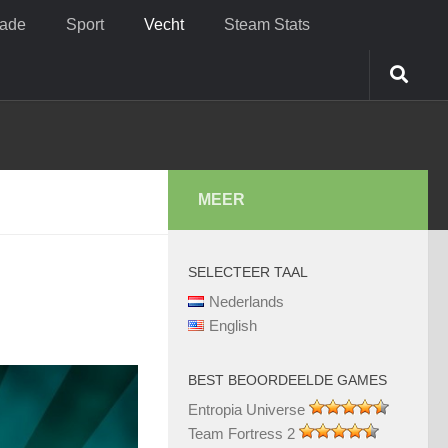
cade
Sport
Vecht
Steam Stats
MEER
SELECTEER TAAL
Nederlands
English
BEST BEOORDEELDE GAMES
Entropia Universe
Team Fortress 2