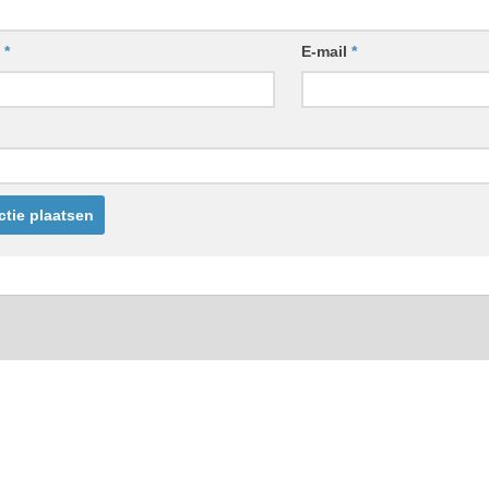
m
*
E-mail
*