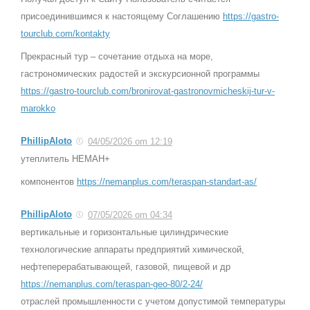
присоединившимся к настоящему Соглашению
https://gastro-
tourclub.com/kontakty
Прекрасный тур – сочетание отдыха на море,
гастрономических радостей и экскурсионной программы
https://gastro-tourclub.com/bronirovat-gastronovmicheskij-tur-v-
marokko
PhillipAloto
04/05/2026 om 12:19
утеплитель НЕМАН+
компонентов
https://nemanplus.com/teraspan-standart-as/
PhillipAloto
07/05/2026 om 04:34
вертикальные и горизонтальные цилиндрические
технологические аппараты предприятий химической,
нефтеперерабатывающей, газовой, пищевой и др
https://nemanplus.com/teraspan-geo-80/2-24/
отраслей промышленности с учетом допустимой температуры