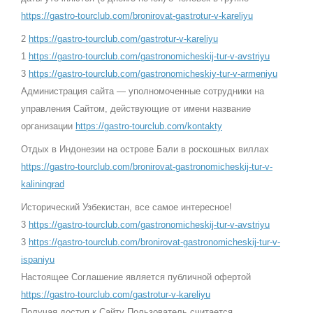
https://gastro-tourclub.com/bronirovat-gastrotur-v-kareliyu
2
https://gastro-tourclub.com/gastrotur-v-kareliyu
1
https://gastro-tourclub.com/gastronomicheskij-tur-v-avstriyu
3
https://gastro-tourclub.com/gastronomicheskiy-tur-v-armeniyu
Администрация сайта — уполномоченные сотрудники на
управления Сайтом, действующие от имени название
организации
https://gastro-tourclub.com/kontakty
Отдых в Индонезии на острове Бали в роскошных виллах
https://gastro-tourclub.com/bronirovat-gastronomicheskij-tur-v-
kaliningrad
Исторический Узбекистан, все самое интересное!
3
https://gastro-tourclub.com/gastronomicheskij-tur-v-avstriyu
3
https://gastro-tourclub.com/bronirovat-gastronomicheskij-tur-v-
ispaniyu
Настоящее Соглашение является публичной офертой
https://gastro-tourclub.com/gastrotur-v-kareliyu
Получая доступ к Сайту Пользователь считается