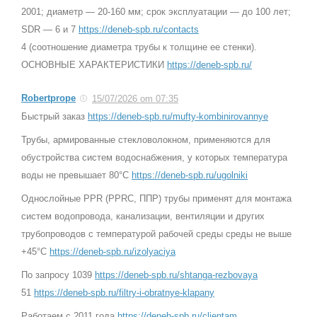
2001; диаметр — 20-160 мм; срок эксплуатации — до 100 лет;
SDR — 6 и 7
https://deneb-spb.ru/contacts
4 (соотношение диаметра трубы к толщине ее стенки).
ОСНОВНЫЕ ХАРАКТЕРИСТИКИ
https://deneb-spb.ru/
Robertprope
15/07/2026 om 07:35
Быстрый заказ
https://deneb-spb.ru/mufty-kombinirovannye
Трубы, армированные стекловолокном, применяются для
обустройства систем водоснабжения, у которых температура
воды не превышает 80°C
https://deneb-spb.ru/ugolniki
Однослойные PPR (PPRС, ППР) трубы применят для монтажа
систем водопровода, канализации, вентиляции и других
трубопроводов с температурой рабочей среды среды не выше
+45°C
https://deneb-spb.ru/izolyaciya
По запросу 1039
https://deneb-spb.ru/shtanga-rezbovaya
51
https://deneb-spb.ru/filtry-i-obratnye-klapany
Работаем с 2011 года
https://deneb-spb.ru/clientam