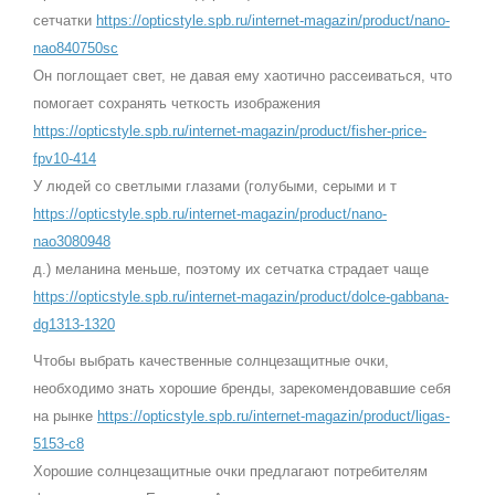
сетчатки
https://opticstyle.spb.ru/internet-magazin/product/nano-
nao840750sc
Он поглощает свет, не давая ему хаотично рассеиваться, что
помогает сохранять четкость изображения
https://opticstyle.spb.ru/internet-magazin/product/fisher-price-
fpv10-414
У людей со светлыми глазами (голубыми, серыми и т
https://opticstyle.spb.ru/internet-magazin/product/nano-
nao3080948
д.) меланина меньше, поэтому их сетчатка страдает чаще
https://opticstyle.spb.ru/internet-magazin/product/dolce-gabbana-
dg1313-1320
Чтобы выбрать качественные солнцезащитные очки,
необходимо знать хорошие бренды, зарекомендовавшие себя
на рынке
https://opticstyle.spb.ru/internet-magazin/product/ligas-
5153-c8
Хорошие солнцезащитные очки предлагают потребителям