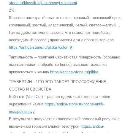
stone.ru/klassik-lajt-loshhenyj-s-venami
2%;
Широкая палитра тёплых оттенков: красный, тосканский орех,
коричневый, желтый, классический, белый, светло-желтый…
Гамма действительно широка, что позволяет подобрать
необходимый образец практически для любого интерьера
https://antica-stone.ru/plitka?color=9
Тактильность – приятная бархатистая поверхность (особенно
выразительная в обработке honed) вызывает желание
прикоснуться к камню
https://antica-stone.ru/plitka
ТРАВЕРТИН – ЧТО ЭТО ТАКОЕ? ПРОИСХОЖДЕНИЕ,
СОСТАВ И СВОЙСТВА
Вейн-кат (Vein Cut) – распил вдоль естественных слоев
образования камня
https://antica-stone.ru/noche-antik-
nezapolnennyy
В результате получается классический полосатый рисунок с
выраженной горизонтальной текстурой
https://antica-