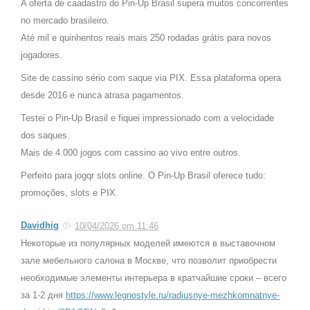
A oferta de caadastro do Pin-Up Brasil supera muitos concorrentes
no mercado brasileiro.
Até mil e quinhentos reais mais 250 rodadas grátis para novos
jogadores.
Site de cassino sério com saque via PIX. Essa plataforma opera
desde 2016 e nunca atrasa pagamentos.
Testei o Pin-Up Brasil e fiquei impressionado com a velocidade
dos saques.
Mais de 4.000 jogos com cassino ao vivo entre outros.
Perfeito para jogqr slots online. O Pin-Up Brasil oferece tudo:
promoções, slots e PIX.
Davidhig
10/04/2026 om 11:46
Некоторые из популярных моделей имеются в выставочном
зале мебельного салона в Москве, что позволит приобрести
необходимые элементы интерьера в кратчайшие сроки – всего
за 1-2 дня
https://www.legnostyle.ru/radiusnye-mezhkomnatnye-