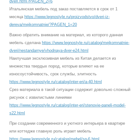
dveri.html?PAGEN_2=6
Итальянская мебель под заказ поставляется в срок от 1
месяца
https://www.legnostyle.ru/proizvodstvo/dveri-iz-
dereva/mejkomnatnie/?PAGEN_1=20
Важно обратить внимание на материал, из которого данная
мебель сделана
https://www.legnostyle.ru/catalog/mejkomnatnie-
dveri/nestandarnye/vhodnaya-dver-e24.html
Наилучшая эксклюзивная мебель из Китая делается из
множества твердых пород, которые влияют на ее
износоустойчивость, срок службы, элитность
https://www.legnostyle.ru/catalog/inter-eri/a-40.html
Срез материала в такой ситуации содержит довольно сложный
рисунок с извилистыми линиями
https://www.legnostyle.ru/catalog/inter-eri/stenovie-paneli-model-
s22.html
При создании современного и уютного интерьера в квартире
или коттедже главную роль играет мебель
https://www.legnostyle.ru/catalog/mebel/sp-6.html