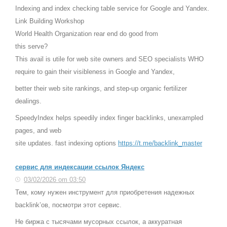
Indexing and index checking table service for Google and Yandex.
Link Building Workshop
World Health Organization rear end do good from
this serve?
This avail is utile for web site owners and SEO specialists WHO
require to gain their visibleness in Google and Yandex,
better their web site rankings, and step-up organic fertilizer
dealings.
SpeedyIndex helps speedily index finger backlinks, unexampled
pages, and web
site updates. fast indexing options
https://t.me/backlink_master
сервис для индексации ссылок Яндекс
03/02/2026 om 03:50
Тем, кому нужен инструмент для приобретения надежных
backlink’ов, посмотри этот сервис.
Не биржа с тысячами мусорных ссылок, а аккуратная