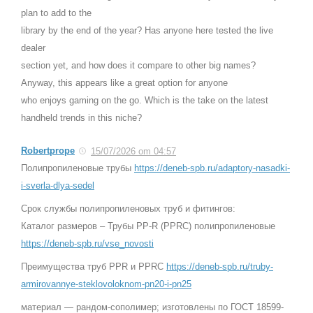
plan to add to the
library by the end of the year? Has anyone here tested the live
dealer
section yet, and how does it compare to other big names?
Anyway, this appears like a great option for anyone
who enjoys gaming on the go. Which is the take on the latest
handheld trends in this niche?
Robertprope
15/07/2026 om 04:57
Полипропиленовые трубы
https://deneb-spb.ru/adaptory-nasadki-
i-sverla-dlya-sedel
Срок службы полипропиленовых труб и фитингов:
Каталог размеров – Трубы PP-R (PPRC) полипропиленовые
https://deneb-spb.ru/vse_novosti
Преимущества труб PPR и PPRC
https://deneb-spb.ru/truby-
armirovannye-steklovoloknom-pn20-i-pn25
материал — рандом-сополимер; изготовлены по ГОСТ 18599-