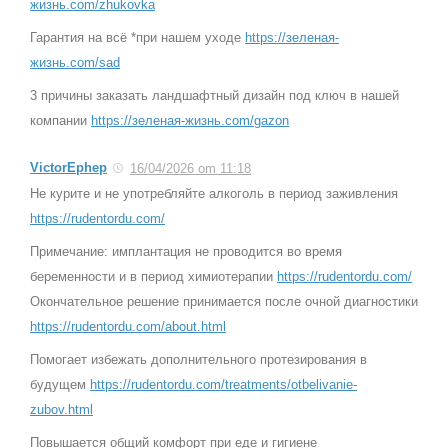
жизнь.com/zhukovka
Гарантия на всё *при нашем уходе
https://зеленая-
жизнь.com/sad
3 причины заказать ландшафтный дизайн под ключ в нашей
компании
https://зеленая-жизнь.com/gazon
VictorEphep
16/04/2026 om 11:18
Не курите и не употребляйте алкоголь в период заживления
https://rudentordu.com/
Примечание: имплантация не проводится во время
беременности и в период химиотерапии
https://rudentordu.com/
Окончательное решение принимается после очной диагностики
https://rudentordu.com/about.html
Помогает избежать дополнительного протезирования в
будущем
https://rudentordu.com/treatments/otbelivanie-
zubov.html
Повышается общий комфорт при еде и гигиене