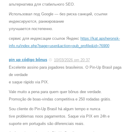
альтернатива для стабильного SEO.
Использовал под Google — без риска санкций, ссылки
индексируются, ранжирование
улучшается постепенно.
сервис для индексации ссылок Яндекс
https://kat.apsheronsk-
info.ru/index.php?page=user&action=pub_profile&id=76900
pin up código bônus
10/03/2026 om 20:37
Excelente assino para jogadores brasileiros. O Pin-Up Brasil paga
de verdade
e saque rápido via PIX.
Vale muito a pena para quem quer bônus dee verdade.
Promoção de boas-vindas competitiva e 250 rodadas grátis.
Sou cliente do Pin-Up Brasil há algum tempo e nunca
tive problemas noos pagamentos. Saque via PIX em 24h e
suporte em português são diferenciais reais.