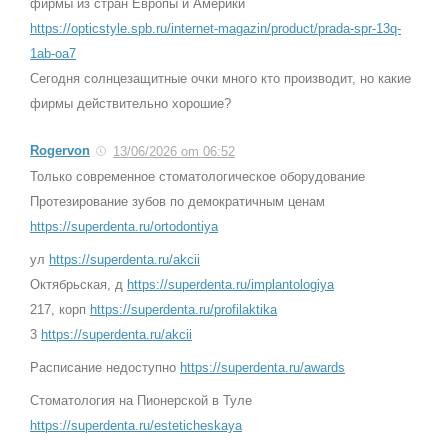
фирмы из стран Европы и Америки
https://opticstyle.spb.ru/internet-magazin/product/prada-spr-13q-
1ab-oa7
Сегодня солнцезащитные очки много кто производит, но какие
фирмы действительно хорошие?
Rogervon
13/06/2026 om 06:52
Только современное стоматологическое оборудование
Протезирование зубов по демократичным ценам
https://superdenta.ru/ortodontiya
ул
https://superdenta.ru/akcii
Октябрьская, д
https://superdenta.ru/implantologiya
217, корп
https://superdenta.ru/profilaktika
3
https://superdenta.ru/akcii
Расписание недоступно
https://superdenta.ru/awards
Стоматология на Пионерской в Туле
https://superdenta.ru/esteticheskaya