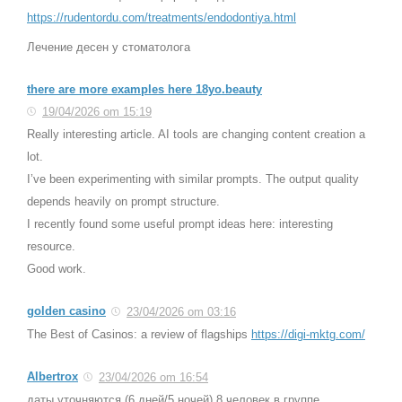
https://rudentordu.com/treatments/endodontiya.html
Лечение десен у стоматолога
there are more examples here 18yo.beauty
19/04/2026 om 15:19
Really interesting article. AI tools are changing content creation a
lot.
I’ve been experimenting with similar prompts. The output quality
depends heavily on prompt structure.
I recently found some useful prompt ideas here: interesting
resource.
Good work.
golden casino
23/04/2026 om 03:16
The Best of Casinos: a review of flagships
https://digi-mktg.com/
Albertrox
23/04/2026 om 16:54
даты уточняются (6 дней/5 ночей) 8 человек в группе