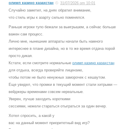
олимп казино казахстан
31/07/2026 om 10:01
Случайно заметил, на днях обратил внимание,
что стиль игры к азарту сильно поменялся.
Раньше игроки тупо бежали за выигрышем, а сейчас больше
важен сам процесс.
Лично мне, нынешние аппараты начали быть намного
интереснее в плане дизайна, но в то же время отдача порой
просто дикая.
Кстати, если смотрите нормальные
олимп казино казахстан
для отдыха, всегда проверяйте лицензию,
чтобы потом не было ненужных заморочек с кешаутом.
Еще увидел, что промки в текущий момент стали хитрыми —
вейджеры временами совсем нереальные.
Уверен, лучше заходить короткими
сессиями, нежели стараться отыграться за один вечер.
Хотел спросить, а какой у
вас на данный момент приоритетный вид игр?