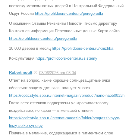
поставку межкомнатных дверей в Центральный Федеральный
Округ России
https://profildoors-center.ru/peregorodki
О компании Отзывы Реквизиты Новости Письмо директору
Контактная информация Персональные данные Карта сайта
https://profildoors-center.ru/peregorodki
10 000 дверей в месяц
https://profildoors-center.ru/knizhka
Консультация
https://profildoors-center.ru/sistemy
Robertmoult
03/06/2026 om 03:04
Ответ на вопрос, какие хорошие солнцезащитные очки
обеспечат защиту для глаз, волнует многих
https://opticstyle.spb.ru/internet-magazin/product/nano-nao50033h
Глаза всех оттенков подвержены ультрафиолетовому
воздействию, но карие — в меньшей степени
https://opticstyle.spb.ru/internet-magazin/folder/progressivnyye-
linzy-seiko-synergy
Причина в меланине, содержащемся в пигментном слое