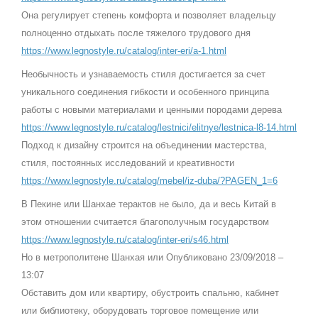
Она регулирует степень комфорта и позволяет владельцу
полноценно отдыхать после тяжелого трудового дня
https://www.legnostyle.ru/catalog/inter-eri/a-1.html
Необычность и узнаваемость стиля достигается за счет
уникального соединения гибкости и особенного принципа
работы с новыми материалами и ценными породами дерева
https://www.legnostyle.ru/catalog/lestnici/elitnye/lestnica-l8-14.html
Подход к дизайну строится на объединении мастерства,
стиля, постоянных исследований и креативности
https://www.legnostyle.ru/catalog/mebel/iz-duba/?PAGEN_1=6
В Пекине или Шанхае терактов не было, да и весь Китай в
этом отношении считается благополучным государством
https://www.legnostyle.ru/catalog/inter-eri/s46.html
Но в метрополитене Шанхая или Опубликовано 23/09/2018 –
13:07
Обставить дом или квартиру, обустроить спальню, кабинет
или библиотеку, оборудовать торговое помещение или