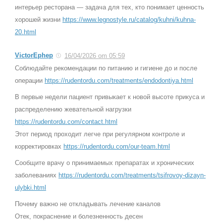
интерьер ресторана — задача для тех, кто понимает ценность
хорошей жизни
https://www.legnostyle.ru/catalog/kuhni/kuhna-
20.html
VictorEphep
16/04/2026 om 05:59
Соблюдайте рекомендации по питанию и гигиене до и после
операции
https://rudentordu.com/treatments/endodontiya.html
В первые недели пациент привыкает к новой высоте прикуса и
распределению жевательной нагрузки
https://rudentordu.com/contact.html
Этот период проходит легче при регулярном контроле и
корректировках
https://rudentordu.com/our-team.html
Сообщите врачу о принимаемых препаратах и хронических
заболеваниях
https://rudentordu.com/treatments/tsifrovoy-dizayn-
ulybki.html
Почему важно не откладывать лечение каналов
Отек, покраснение и болезненность десен