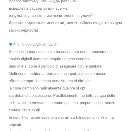
Вопрос вдогонку, кто-нибудь реально
доверяет в стратегии или все же
результат упирается исключительно на удачу?
Давайте поделиться мнениями, может найдем какую-то общую
закономерность!
qua
07/08/2026 om 22:37
Secondo la mia esperienza ho constatato come muoversi nei
casinò digitali domanda proprio un gran controllo,
dato che si corre il pericolo di esagerare con le puntate.
Molti scommettitori affermano che i portali di scommesse
offrano sempre lo stesso servizio, ma vi dirò che
le cose cambiano radicalmente qualora si opti
siti dotati di concessione. Parallelamente, ho letto su
qua
delle
indicazioni interessanti su come gestire il proprio budget senza
correre rischi inutili.
In definitiva, avete esperienze simili su tali questioni? Vi è mai
capitato