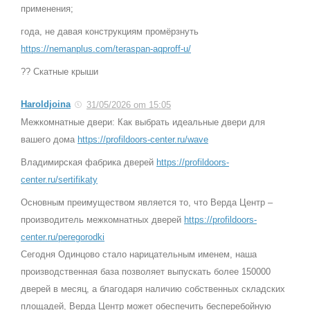
применения;
года, не давая конструкциям промёрзнуть
https://nemanplus.com/teraspan-aqproff-u/
?? Скатные крыши
Haroldjoina
31/05/2026 om 15:05
Межкомнатные двери: Как выбрать идеальные двери для
вашего дома
https://profildoors-center.ru/wave
Владимирская фабрика дверей
https://profildoors-
center.ru/sertifikaty
Основным преимуществом является то, что Верда Центр –
производитель межкомнатных дверей
https://profildoors-
center.ru/peregorodki
Сегодня Одинцово стало нарицательным именем, наша
производственная база позволяет выпускать более 150000
дверей в месяц, а благодаря наличию собственных складских
площадей, Верда Центр может обеспечить бесперебойную