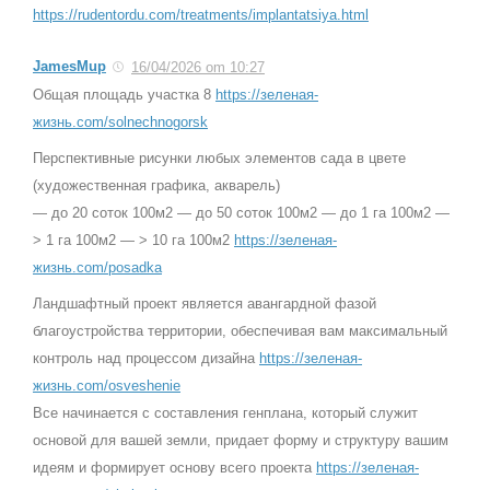
https://rudentordu.com/treatments/implantatsiya.html
JamesMup
16/04/2026 om 10:27
Общая площадь участка 8
https://зеленая-
жизнь.com/solnechnogorsk
Перспективные рисунки любых элементов сада в цвете
(художественная графика, акварель)
— до 20 соток 100м2 — до 50 соток 100м2 — до 1 га 100м2 —
> 1 га 100м2 — > 10 га 100м2
https://зеленая-
жизнь.com/posadka
Ландшафтный проект является авангардной фазой
благоустройства территории, обеспечивая вам максимальный
контроль над процессом дизайна
https://зеленая-
жизнь.com/osveshenie
Все начинается с составления генплана, который служит
основой для вашей земли, придает форму и структуру вашим
идеям и формирует основу всего проекта
https://зеленая-