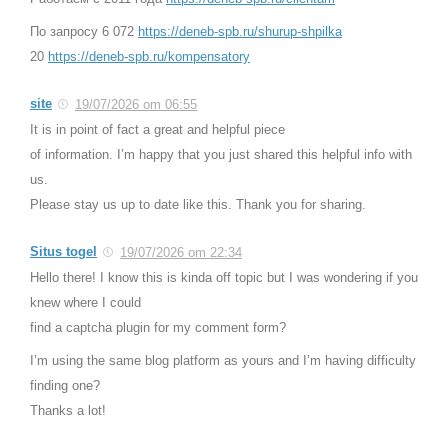
По запросу 6 072
https://deneb-spb.ru/shurup-shpilka
20
https://deneb-spb.ru/kompensatory
site
19/07/2026 om 06:55
It is in point of fact a great and helpful piece
of information. I’m happy that you just shared this helpful info with
us.
Please stay us up to date like this. Thank you for sharing.
Situs togel
19/07/2026 om 22:34
Hello there! I know this is kinda off topic but I was wondering if you
knew where I could
find a captcha plugin for my comment form?
I’m using the same blog platform as yours and I’m having difficulty
finding one?
Thanks a lot!