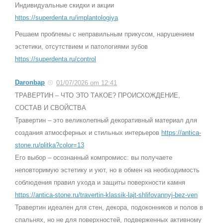
Индивидуальные скидки и акции
https://superdenta.ru/implantologiya
Решаем проблемы с неправильным прикусом, нарушением
эстетики, отсутствием и патологиями зубов
https://superdenta.ru/control
Daronbap
01/07/2026 om 12:41
ТРАВЕРТИН – ЧТО ЭТО ТАКОЕ? ПРОИСХОЖДЕНИЕ,
СОСТАВ И СВОЙСТВА
Травертин – это великолепный декоративный материал для
создания атмосферных и стильных интерьеров
https://antica-
stone.ru/plitka?color=13
Его выбор – осознанный компромисс: вы получаете
неповторимую эстетику и уют, но в обмен на необходимость
соблюдения правил ухода и защиты поверхности камня
https://antica-stone.ru/travertin-klassik-lajt-shlifovannyj-bez-ven
Травертин идеален для стен, декора, подоконников и полов в
спальнях, но не для поверхностей, подверженных активному