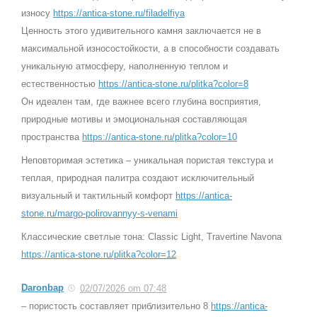
износу
https://antica-stone.ru/filadelfiya
Ценность этого удивительного камня заключается не в
максимальной износостойкости, а в способности создавать
уникальную атмосферу, наполненную теплом и
естественностью
https://antica-stone.ru/plitka?color=8
Он идеален там, где важнее всего глубина восприятия,
природные мотивы и эмоциональная составляющая
пространства
https://antica-stone.ru/plitka?color=10
Неповторимая эстетика – уникальная пористая текстура и
теплая, природная палитра создают исключительный
визуальный и тактильный комфорт
https://antica-
stone.ru/margo-polirovannyy-s-venami
Классические светлые тона: Classic Light, Travertine Navona
https://antica-stone.ru/plitka?color=12
Daronbap
02/07/2026 om 07:48
– пористость составляет приблизительно 8
https://antica-