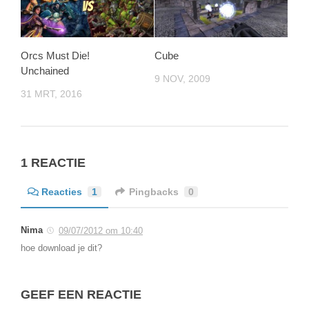
Orcs Must Die!
Cube
Unchained
9 NOV, 2009
31 MRT, 2016
1 REACTIE
Reacties
1
Pingbacks
0
Nima
09/07/2012 om 10:40
hoe download je dit?
GEEF EEN REACTIE