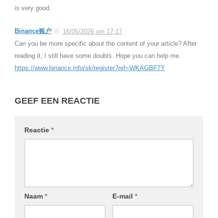
is very good.
Binance账户
16/05/2026 om 17:17
Can you be more specific about the content of your article? After
reading it, I still have some doubts. Hope you can help me.
https://www.binance.info/sk/register?ref=WKAGBF7Y
GEEF EEN REACTIE
Reactie
*
Naam
*
E-mail
*