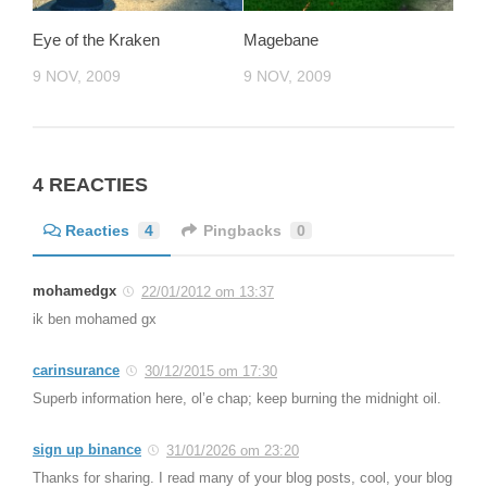
Eye of the Kraken
Magebane
9 NOV, 2009
9 NOV, 2009
4 REACTIES
Reacties
4
Pingbacks
0
mohamedgx
22/01/2012 om 13:37
ik ben mohamed gx
carinsurance
30/12/2015 om 17:30
Superb information here, ol’e chap; keep burning the midnight oil.
sign up binance
31/01/2026 om 23:20
Thanks for sharing. I read many of your blog posts, cool, your blog