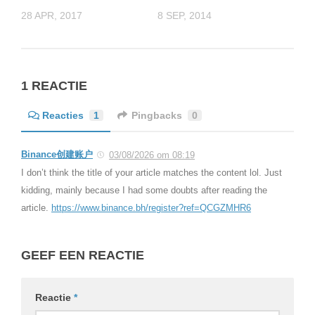
28 APR, 2017
8 SEP, 2014
1 REACTIE
Reacties
1
Pingbacks
0
Binance创建账户
03/08/2026 om 08:19
I don’t think the title of your article matches the content lol. Just
kidding, mainly because I had some doubts after reading the
article.
https://www.binance.bh/register?ref=QCGZMHR6
GEEF EEN REACTIE
Reactie
*