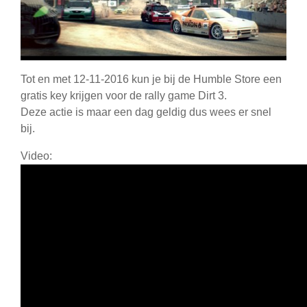
Tot en met 12-11-2016 kun je bij de Humble Store een
gratis key krijgen voor de rally game Dirt 3.
Deze actie is maar een dag geldig dus wees er snel
bij.
Video: