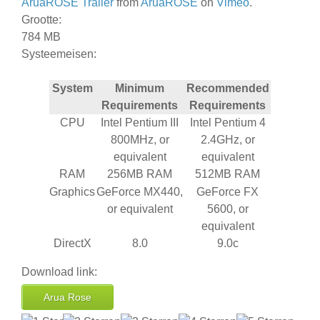
AruaROSE Trailer
from
AruaROSE
on
Vimeo
.
Grootte:
784 MB
Systeemeisen:
System
Minimum
Recommended
Requirements
Requirements
CPU
Intel Pentium III
Intel Pentium 4
800MHz, or
2.4GHz, or
equivalent
equivalent
RAM
256MB RAM
512MB RAM
Graphics
GeForce MX440,
GeForce FX
or equivalent
5600, or
equivalent
DirectX
8.0
9.0c
Download link:
Arua Rose