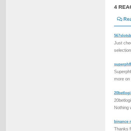
4 REA
Rea
567slotsb
Just che
selectio
superphf
Superphf
more on 
20betlog
20betlog
Nothing 
binance r
Thanks fo