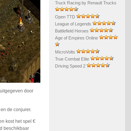
Truck Racing by Renault Trucks
Open TTD
League of Legends
Battlefield Heroes
Age of Empires Online
MicroVolts
True Combat Elite
Driving Speed 2
uitgegeven door
 en de conjurer.
n kost het spel €
jd beschikbaar