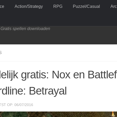
ce
Action/Strategy
RPG
Puzzel/Casual
Ar
Gratis spellen downloaden
S
delijk gratis: Nox en Battlef
dline: Betrayal
ST OP: 06/07/2016