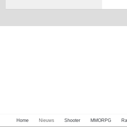
Home
Nieuws
Shooter
MMORPG
Ra