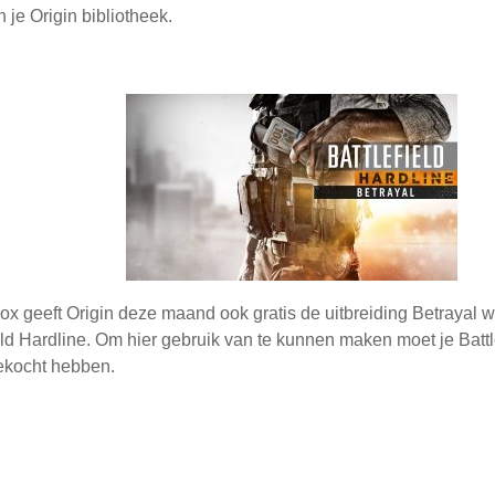
in je Origin bibliotheek.
x geeft Origin deze maand ook gratis de uitbreiding Betrayal w
eld Hardline. Om hier gebruik van te kunnen maken moet je Battl
ekocht hebben.